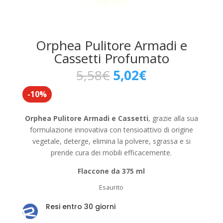
Orphea Pulitore Armadi e
Cassetti Profumato
Il
Il
5,58
€
5,02
€
prezzo
prezzo
-10%
originale
attuale
era:
è:
5,58€.
5,02€.
Orphea Pulitore Armadi e Cassetti
, grazie alla sua
formulazione innovativa con tensioattivo di origine
vegetale, deterge, elimina la polvere, sgrassa e si
prende cura dei mobili efficacemente.
Flaccone da 375 ml
Esaurito
Resi entro 30 giorni
