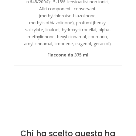
n.648/2004):, 5-15% tensioattivi non ionici,
Altri componenti: conservanti
(methylchloroisothiazolinone,
methylisothiazolinone), profumi (benzyl
salicylate, linalool, hydroxycitronellal, alpha-
methylionone, hexyl cinnamal, coumarin,
amyl cinnamal, limonene, eugenol, geraniol).
Flaccone da 375 ml
Chi ha scelto questo ha