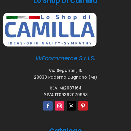
Lo Shop Di Camilla
likEcommerce S.r.l.S.
Via Segantini, 10
20030 Paderno Dugnano (MI)
REA: MI2087164
P.IVA IT09392070968
Catalogo