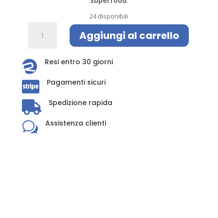
Superfood
.
24 disponibili
MyMask
Aggiungi al carrello
Superfood
Ultra-
Clean
Resi entro 30 giorni

Maschera
Pagamenti sicuri
Viso

quantità
Spedizione rapida

Assistenza clienti
w