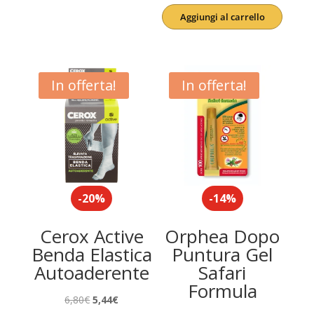
2,21€.
1,76€.
prezzo
prezzo
Aggiungi al carrello
originale
attuale
era:
è:
8,90€.
7,90€.
In offerta!
In offerta!
-20%
-14%
Cerox Active
Orphea Dopo
Benda Elastica
Puntura Gel
Autoaderente
Safari
Formula
Il
Il
6,80
€
5,44
€