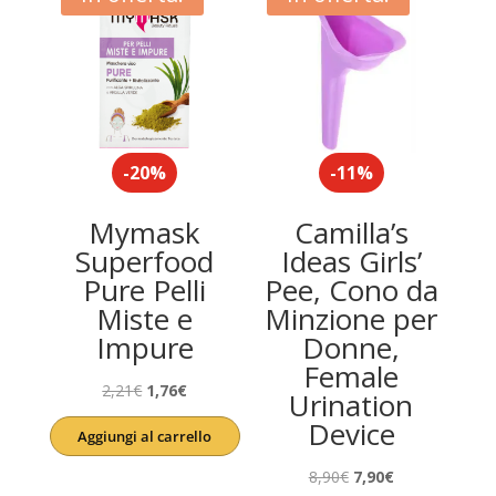
-20%
-11%
Mymask
Camilla’s
Superfood
Ideas Girls’
Pure Pelli
Pee, Cono da
Miste e
Minzione per
Impure
Donne,
Female
Il
Il
2,21
€
1,76
€
Urination
prezzo
prezzo
Device
Aggiungi al carrello
originale
attuale
era:
è:
Il
Il
8,90
€
7,90
€