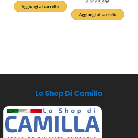
prezzo
prezzo
Il
Il
6,99
€
5,99
€
Aggiungi al carrello
originale
attuale
prezzo
prezzo
Aggiungi al carrello
era:
è:
originale
attuale
6,80€.
5,44€.
era:
è:
6,99€.
5,99€.
Lo Shop Di Camilla