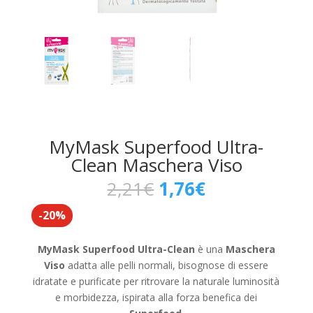
MyMask Superfood Ultra-
Clean Maschera Viso
Il
Il
2,21
€
1,76
€
prezzo
prezzo
-20%
originale
attuale
era:
è:
2,21€.
1,76€.
MyMask Superfood Ultra-Clean
è una
Maschera
Viso
adatta alle pelli normali, bisognose di essere
idratate e purificate per ritrovare la naturale luminosità
e morbidezza, ispirata alla forza benefica dei