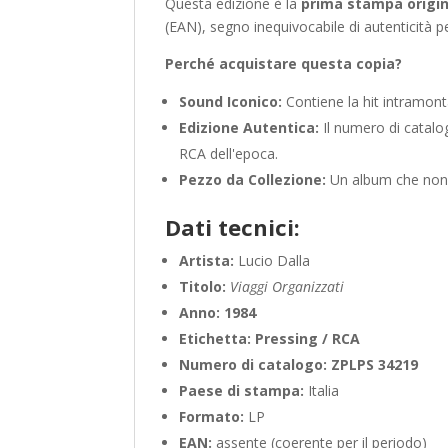
Questa edizione è la
prima stampa origin
(EAN), segno inequivocabile di autenticità per
Perché acquistare questa copia?
Sound Iconico:
Contiene la hit intramon
Edizione Autentica:
Il numero di catal
RCA dell'epoca.
Pezzo da Collezione:
Un album che non p
Dati tecnici:
Artista:
Lucio Dalla
Titolo:
Viaggi Organizzati
Anno:
1984
Etichetta:
Pressing / RCA
Numero di catalogo:
ZPLPS 34219
Paese di stampa:
Italia
Formato:
LP
EAN:
assente (coerente per il periodo)