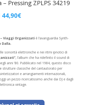
na – Pressing ZPLPS 34219
Il
Il
€
44,90
€
prezzo
prezzo
originale
attuale
era:
è:
60,00€.
44,90€.
 – Viaggi Organizzati
è l’avanguardia Synth-
 Dalla.
le sonorità elettroniche e nei ritmi ipnotici di
anizzati”
, l’album che ha ridefinito il sound di
negli anni ’80. Pubblicato nel 1984, questo disco
 strutture classiche del cantautorato per
sintetizzatori e arrangiamenti internazionali,
ggi un pezzo ricercatissimo anche dai DJ e dagli
lettronica vintage.