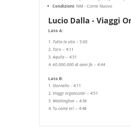
Condizioni
: NM - Come Nuovo
Lucio Dalla - Viaggi O
Lato A:
Tutta la vita
– 5:00
Toro
– 4:11
Aquila
– 4:31
60.000.000 di anni fa
– 4:44
Lato B:
Stornello
- 4:11
Viaggi organizzati
– 4:51
Washington
– 4:36
Tu come eri
– 4:48