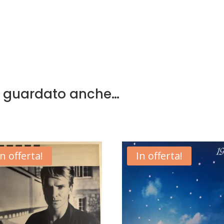
a guardato anche…
In offerta!
In offerta!