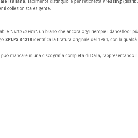
ale italiana
, facilmente distinguibile per l'etichetta
Pressing
(distrib
 il collezionista esigente.
tabile
"Tutta la vita"
, un brano che ancora oggi riempie i dancefloor più 
ogo
ZPLPS 34219
identifica la tiratura originale del 1984, con la qualit
uò mancare in una discografia completa di Dalla, rappresentando il s