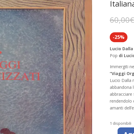
Italia
60,00
-25%
Lucio Dalla
Pop
di Lucio
Immergiti nel
“Viaggi Org
Lucio Dalla 
abbandona le
abbracciare 
rendendolo o
amanti dell’e
1 disponibili