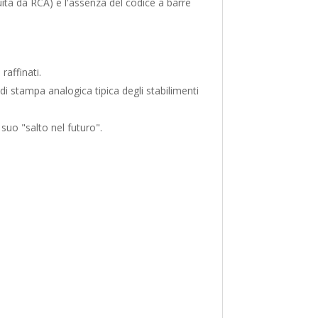
uita da RCA) e l'assenza del codice a barre
raffinati.
à di stampa analogica tipica degli stabilimenti
uo "salto nel futuro".