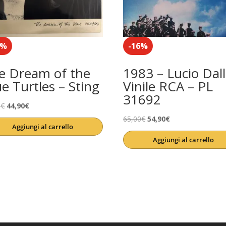
8%
-16%
e Dream of the
1983 – Lucio Dall
ue Turtles – Sting
Vinile RCA – PL
31692
Il
Il
0
€
44,90
€
prezzo
prezzo
Il
Il
65,00
€
54,90
€
Aggiungi al carrello
originale
attuale
prezzo
prezzo
Aggiungi al carrello
era:
è:
originale
attuale
55,00€.
44,90€.
era:
è:
65,00€.
54,90€.