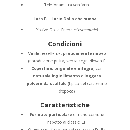
Telefonami tra vent’anni
Lato B – Lucio Dalla che suona
You’ve Got a Friend
(strumentale)
Condizioni
Vinile:
eccellente,
praticamente nuovo
(riproduzione pulita, senza segni rilevanti)
Copertina:
originale e integra
, con
naturale ingiallimento
e
leggera
polvere da scaffale
(tipico del cartoncino
d’epoca)
Caratteristiche
Formato particolare
e meno comune
rispetto ai classici LP
Oggetto perfetto per chi colleziona
Dalla