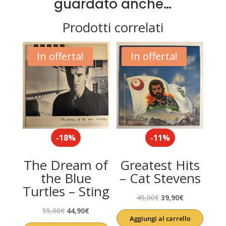
guardato anche…
Prodotti correlati
In offerta!
In offerta!
-18%
-11%
The Dream of
Greatest Hits
the Blue
– Cat Stevens
Turtles – Sting
Il
Il
45,00
€
39,90
€
Il
Il
prezzo
prezzo
55,00
€
44,90
€
Aggiungi al carrello
prezzo
prezzo
originale
attuale