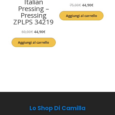
Italian
Il
Il
75,00
€
44,90
€
Pressing –
prezzo
prezzo
Pressing
Aggiungi al carrello
originale
attuale
ZPLPS 34219
era:
è:
Il
Il
75,00€.
44,90€.
60,00
€
44,90
€
prezzo
prezzo
Aggiungi al carrello
originale
attuale
era:
è:
60,00€.
44,90€.
Lo Shop Di Camilla