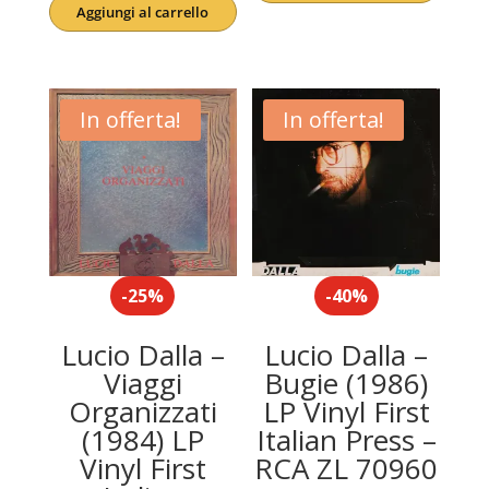
Aggiungi al carrello
originale
attuale
era:
è:
era:
è:
45,00€.
39,90€.
55,00€.
44,90€.
In offerta!
In offerta!
-25%
-40%
Lucio Dalla –
Lucio Dalla –
Viaggi
Bugie (1986)
Organizzati
LP Vinyl First
(1984) LP
Italian Press –
Vinyl First
RCA ZL 70960