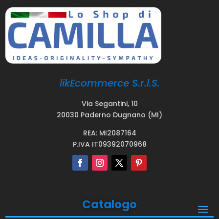
likEcommerce S.r.l.S.
Via Segantini, 10
20030 Paderno Dugnano (MI)
REA: MI2087164
P.IVA IT09392070968
Catalogo