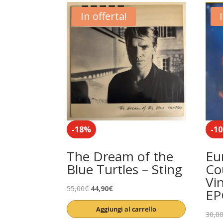
In offerta!
-18%
-1
The Dream of the
Eu
Blue Turtles – Sting
Co
Vi
Il
Il
55,00
€
44,90
€
EP
prezzo
prezzo
Aggiungi al carrello
originale
attuale
30,0