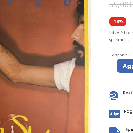
55,00
-18%
Izitso è tito
sperimental
1 disponibili
Agg
Izitso
-
Cat
Stevens
Resi

quantità
Pag

Spe
