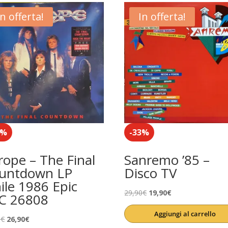
In offerta!
In offerta!
0%
-33%
rope – The Final
Sanremo ’85 –
untdown LP
Disco TV
nile 1986 Epic
Il
Il
29,90
€
19,90
€
C 26808
prezzo
prezzo
Aggiungi al carrello
Il
Il
originale
attuale
0
€
26,90
€