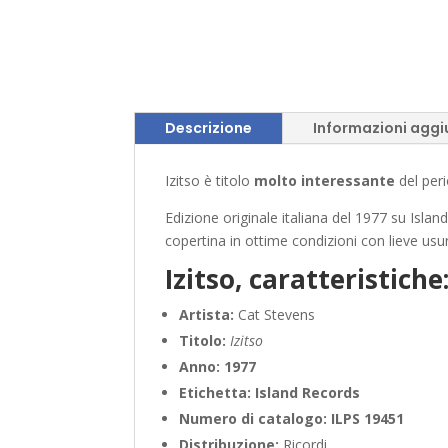
Descrizione
Informazioni aggi
Izitso è titolo
molto interessante
del per
Edizione originale italiana del 1977 su Islan
copertina in ottime condizioni con lieve usu
Izitso, caratteristiche
Artista:
Cat Stevens
Titolo:
Izitso
Anno:
1977
Etichetta:
Island Records
Numero di catalogo:
ILPS 19451
Distribuzione:
Ricordi