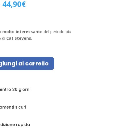
Il
Il
€
44,90
€
prezzo
prezzo
originale
attuale
era:
è:
55,00€.
44,90€.
lo
molto interessante
del periodo più
e di
Cat Stevens
.
iungi al carrello
 entro 30 giorni
amenti sicuri
dizione rapida