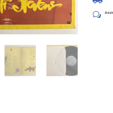
Assi
w