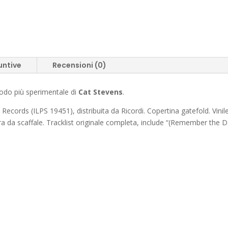
untive
Recensioni (0)
iodo più sperimentale di
Cat Stevens
.
d Records (ILPS 19451), distribuita da Ricordi. Copertina gatefold. Vinil
ra da scaffale. Tracklist originale completa, include “(Remember the 
: