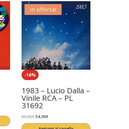
In offerta!
-16%
1983 – Lucio Dalla –
Vinile RCA – PL
31692
Il
Il
65,00
€
54,90
€
prezzo
prezzo
Aggiungi al carrello