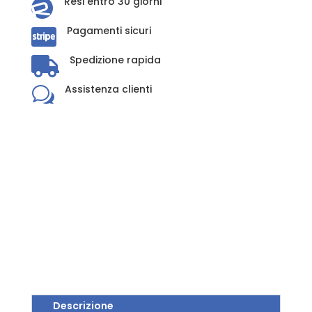
Resi entro 30 giorni

Pagamenti sicuri

Spedizione rapida

Assistenza clienti
w
Descrizione