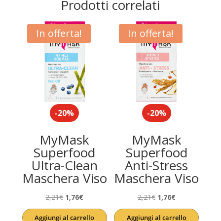
Prodotti correlati
In offerta!
In offerta!
-20%
-20%
MyMask
MyMask
Superfood
Superfood
Ultra-Clean
Anti-Stress
Maschera Viso
Maschera Viso
Il
Il
Il
Il
2,21
€
1,76
€
2,21
€
1,76
€
prezzo
prezzo
prezzo
prezzo
Aggiungi al carrello
Aggiungi al carrello