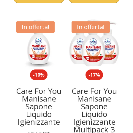
originale
attuale
originale
attuale
era:
è:
era:
è:
2,21€.
1,76€.
2,21€.
1,76€.
In offerta!
In offerta!
-10%
-17%
Care For You
Care For You
Manisane
Manisane
Sapone
Sapone
Liquido
Liquido
Igienizzante
Igienizzante
Multipack 3
Il
Il