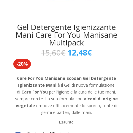
Gel Detergente Igienizzante
Mani Care For You Manisane
Multipack
Il
Il
15,60
€
12,48
€
prezzo
prezzo
-20%
originale
attuale
era:
è:
15,60€.
12,48€.
Care For You Manisane Ecosan Gel Detergente
Igienizzante Mani
è il Gel di nuova formulazione
di
Care For You
per l’igiene e la cura delle tue mani,
sempre con te.
La sua formula con
alcool di origine
vegetale
rimuove efficacemente lo sporco, fonte di
germi e batteri, dalle mani.
Esaurito