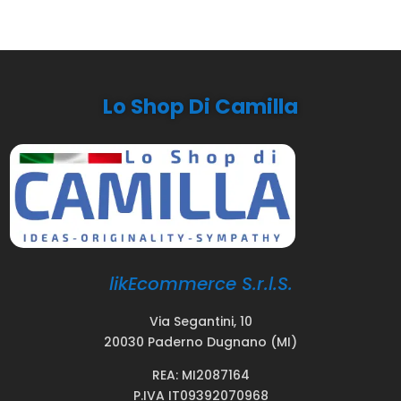
Lo Shop Di Camilla
likEcommerce S.r.l.S.
Via Segantini, 10
20030 Paderno Dugnano (MI)
REA: MI2087164
P.IVA IT09392070968