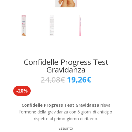
Confidelle Progress Test
Gravidanza
Il
Il
24,08
€
19,26
€
prezzo
prezzo
-20%
originale
attuale
era:
è:
24,08€.
19,26€.
Confidelle Progress Test Gravidanza
rileva
l’ormone della gravidanza con 6 giorni di anticipo
rispetto al primo giorno di ritardo.
Esaurito