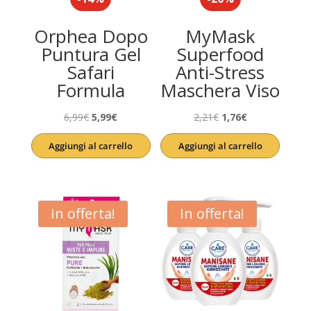
Orphea Dopo
MyMask
Puntura Gel
Superfood
Safari
Anti-Stress
Formula
Maschera Viso
Il
Il
Il
Il
6,99
€
5,99
€
2,21
€
1,76
€
prezzo
prezzo
prezzo
prezzo
Aggiungi al carrello
Aggiungi al carrello
originale
attuale
originale
attuale
era:
è:
era:
è:
6,99€.
5,99€.
2,21€.
1,76€.
In offerta!
In offerta!