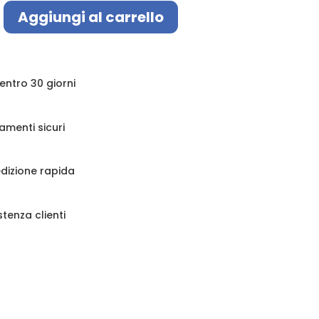
Aggiungi al carrello
e
 entro 30 giorni
amenti sicuri
dizione rapida
stenza clienti