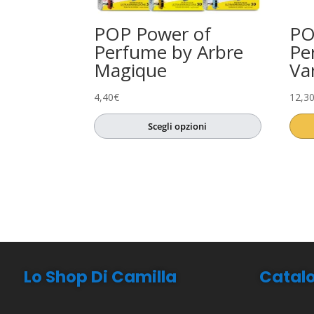
POP Power of
PO
Perfume by Arbre
Pe
Magique
Van
4,40
€
12,3
Scegli opzioni
Lo Shop Di Camilla
Catal