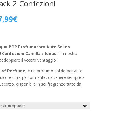
ack 2 Confezioni
l
Il
7,99
€
prezzo
prezzo
originale
attuale
era:
è:
9,99€.
7,99€.
que POP Profumatore Auto Solido
 Confezioni Camilla’s Ideas
è la nostra
raddoppiare il vostro vantaggio!
 of Perfume
, è un profumo solido per auto
tico e ultra-performante, da tenere sempre a
uscotto, disponibile in sei fragranze tutte da