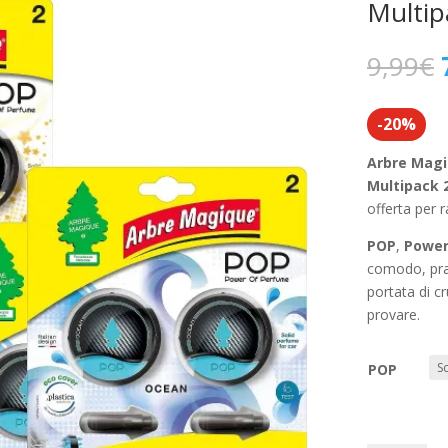
Multip
I
9,99
€
-20%
Arbre Magi
Multipack 2
offerta per 
POP
,
Power
comodo, pra
portata di cr
provare.
POP