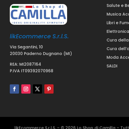
Salute e B
Musica Ac
Libri e Fum
Elettronic
likEcommerce S.r.l.S.
Cura dell
Via Segantini, 10
Cura dell’
20030 Paderno Dugnano (MI)
Moda Acce
REA: MI2087164
SALDI
P.IVA IT09392070968
likEcommerce S.r.l.S. – © 2026 Lo Shop di Camilla – Tutti i