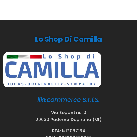
Lo Shop Di Camilla
likEcommerce S.r.l.S.
Via Segantini, 10
20030 Paderno Dugnano (MI)
REA: MI2087164