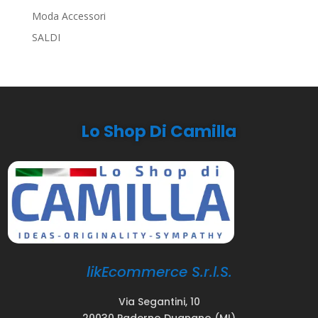
Moda Accessori
SALDI
Lo Shop Di Camilla
likEcommerce S.r.l.S.
Via Segantini, 10
20030 Paderno Dugnano (MI)