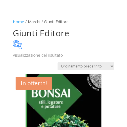
Home
/ Marchi / Giunti Editore
Giunti Editore
Visualizzazione del risultato
7€
8€
7
7
8
8
8
In offerta!
Disponibile
In offerta
(1)
Categorie prodotto
Trovaprezzi
(0)