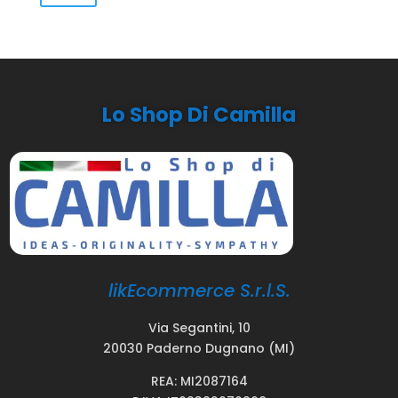
Min
Max
Lo Shop Di Camilla
likEcommerce S.r.l.S.
Via Segantini, 10
20030 Paderno Dugnano (MI)
REA: MI2087164