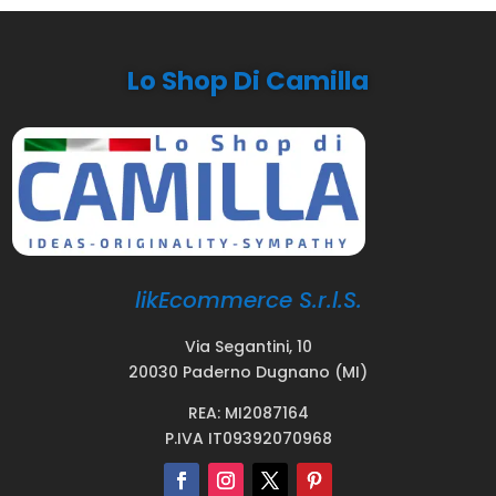
Lo Shop Di Camilla
likEcommerce S.r.l.S.
Via Segantini, 10
20030 Paderno Dugnano (MI)
REA: MI2087164
P.IVA IT09392070968