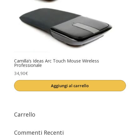
Cura dell'auto
(0)
Cura della Casa
(0)
Elettronica Accessori
(1)
Libri e Fumetti
(0)
Moda Accessori
(0)
Camilla’s Ideas Arc Touch Mouse Wireless
Professionale
Product Anno
Musica Accessori
(0)
34,90
€
SALDI
(0)
Product Artista
Aggiungi al carrello
Salute e Benessere
(0)
Product Etichetta
Carrello
Commenti Recenti