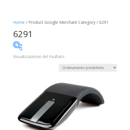
Home
/ Product Google Merchant Category / 6291
6291
Visualizzazione del risultato
34€
35€
34
34
35
35
35
Disponibile
In offerta
(0)
Categorie prodotto
Trovaprezzi
(0)