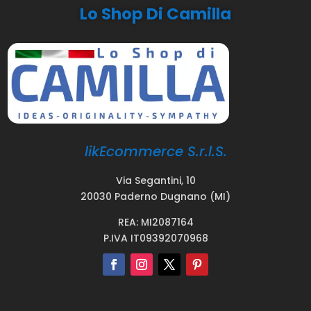
Lo Shop Di Camilla
likEcommerce S.r.l.S.
Via Segantini, 10
20030 Paderno Dugnano (MI)
REA: MI2087164
P.IVA IT09392070968