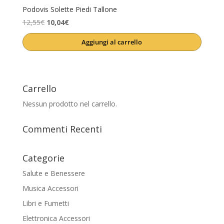
Podovis Solette Piedi Tallone
Il
Il
12,55
€
10,04
€
prezzo
prezzo
Aggiungi al carrello
originale
attuale
era:
è:
12,55€.
10,04€.
Carrello
Nessun prodotto nel carrello.
Commenti Recenti
Categorie
Salute e Benessere
Musica Accessori
Libri e Fumetti
Elettronica Accessori