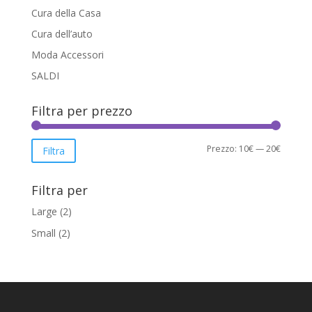
Cura della Casa
Cura dell’auto
Moda Accessori
SALDI
Filtra per prezzo
Prezzo
Prezzo
Prezzo:
10€
—
20€
Filtra
Min
Max
Filtra per
Large
(2)
Small
(2)