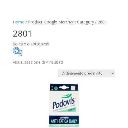
Home
/ Product Google Merchant Category / 2801
2801
Solette e sottopiedi
Visualizzazione di 4 risultati
10€
18€
10
12
14
16
18
Disponibile
In offerta
(1)
Categorie prodotto