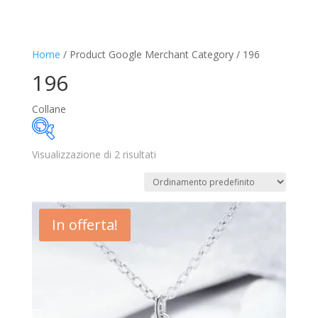
Home
/ Product Google Merchant Category / 196
196
Collane
Visualizzazione di 2 risultati
11€
17€
11
13
14
16
17
In offerta!
Disponibile
In offerta
(2)
Categorie prodotto