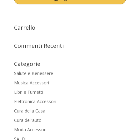
originale
attuale
era:
è:
21,99€.
16,39€.
Carrello
Commenti Recenti
Categorie
Salute e Benessere
Musica Accessori
Libri e Fumetti
Elettronica Accessori
Cura della Casa
Cura dell’auto
Moda Accessori
SALDI