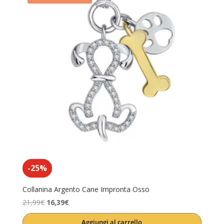
-25%
Collanina Argento Cane Impronta Osso
Il
Il
21,99
€
16,39
€
prezzo
prezzo
Aggiungi al carrello