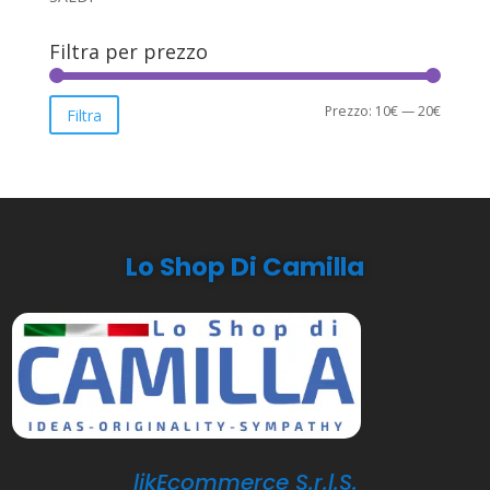
Filtra per prezzo
Prezzo
Prezzo
Prezzo:
10€
—
20€
Filtra
Min
Max
Lo Shop Di Camilla
likEcommerce S.r.l.S.