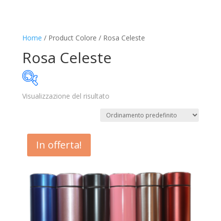
Home
/ Product Colore / Rosa Celeste
Rosa Celeste
Visualizzazione del risultato
20€
21€
20
20
21
21
21
In offerta!
Disponibile
In offerta
(1)
Categorie prodotto
Trovaprezzi
(0)