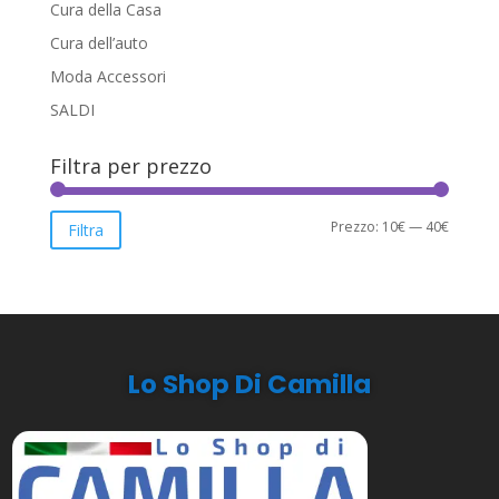
Cura della Casa
Cura dell’auto
Moda Accessori
SALDI
Filtra per prezzo
Prezzo
Prezzo
Prezzo:
10€
—
40€
Filtra
Min
Max
Lo Shop Di Camilla