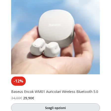
-12%
Baseus Encok WM01 Auricolari Wireless Bluetooth 5.0
Il
Il
34,00
€
29,90
€
prezzo
prezzo
Scegli opzioni
originale
attuale