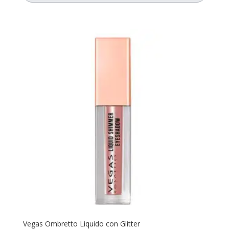
era:
è:
34,00€.
29,90€.
Vegas Ombretto Liquido con Glitter