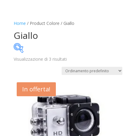
Home
/ Product Colore / Giallo
Giallo
Visualizzazione di 3 risultati
11€
40€
11
18
26
33
40
In offerta!
Disponibile
In offerta
(2)
Categorie prodotto
Trovaprezzi
(0)