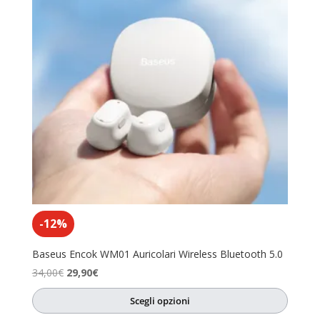
-12%
Baseus Encok WM01 Auricolari Wireless Bluetooth 5.0
Il
Il
34,00
€
29,90
€
prezzo
prezzo
Scegli opzioni
originale
attuale