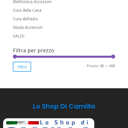
Elettronica Accessori
Cura della Casa
Cura dell’auto
Moda Accessori
SALDI
Filtra per prezzo
Prezzo
Prezzo
Prezzo:
0€
—
40€
Filtra
Min
Max
Lo Shop Di Camilla