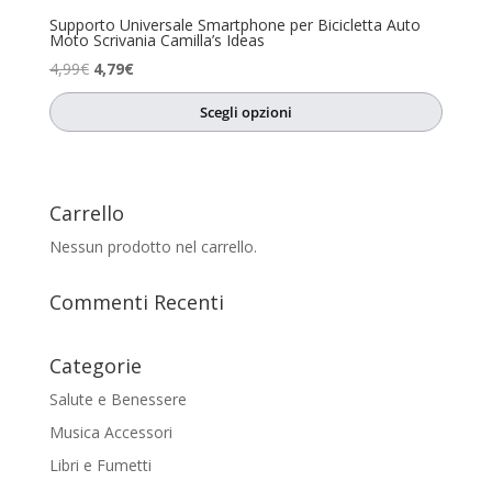
Supporto Universale Smartphone per Bicicletta Auto
Moto Scrivania Camilla’s Ideas
Il
Il
4,99
€
4,79
€
prezzo
prezzo
Scegli opzioni
originale
attuale
era:
è:
4,99€.
4,79€.
Carrello
Nessun prodotto nel carrello.
Commenti Recenti
Categorie
Salute e Benessere
Musica Accessori
Libri e Fumetti