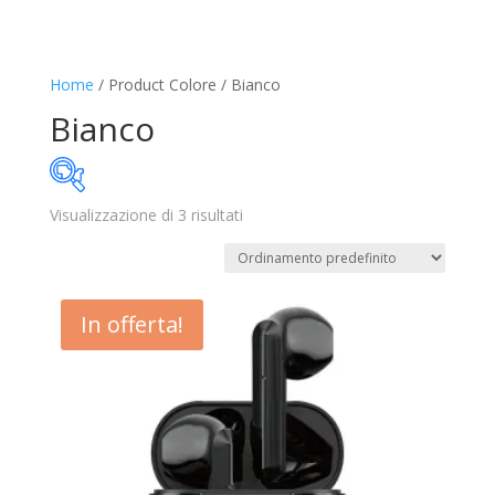
Home
/ Product Colore / Bianco
Bianco
Visualizzazione di 3 risultati
4€
40€
4
13
22
31
40
In offerta!
Disponibile
In offerta
(3)
Categorie prodotto
Trovaprezzi
(0)