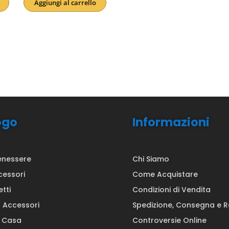
Aggiungi al carrello
originale
attuale
era:
è:
25,00€.
22,90€.
ogo
Informazioni
enessere
Chi Siamo
cessori
Come Acquistare
etti
Condizioni di Vendita
a Accessori
Spedizione, Consegna e 
a Casa
Controversie Online