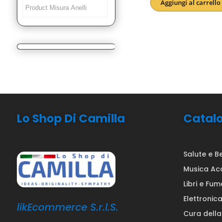
Aggiungi al carrello
originale
attuale
era:
è:
30,00€.
26,90€.
Lo Shop Di Camilla
Catal
Salute e B
Musica Ac
Libri e Fum
Elettronic
likEcommerce S.r.l.S.
Cura dell