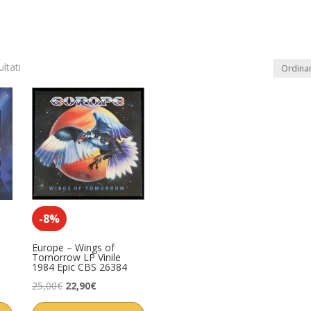
ultati
In offerta
(2)
Product Artista
Product Etiche
-8%
Europe – Wings of
Tomorrow LP Vinile
1984 Epic CBS 26384
Il
Il
25,00
€
22,90
€
prezzo
prezzo