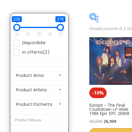
22€
27€
Visualizzazione di 2 ris
Disponibile
22
23
25
26
27
Disponibile
Product Anno
In offerta
(2)
Product Anno
Product Artista
-10%
Product Etichetta
Europe – The Final
Countdown LP Vinile
1986 Epic EPC 26808
Il
Il
30,00
€
26,90
€
prezzo
prezzo