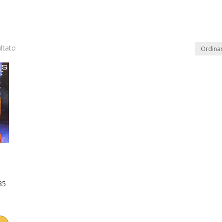
ultato
In offerta
(1)
Product Artista
Product Etiche
85