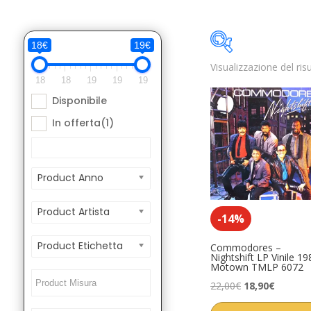
18€
19€
Visualizzazione del ris
Disponibile
18
18
19
19
19
Disponibile
Product Anno
In offerta
(1)
Product Anno
Product Artista
-14%
Product Etichetta
Commodores –
Nightshift LP Vinile 19
Motown TMLP 6072
Il
Il
22,00
€
18,90
€
prezzo
prezzo