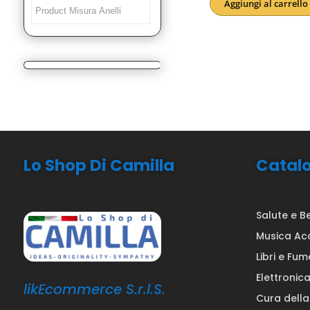
Aggiungi al carrello
originale
attuale
era:
è:
22,00€.
18,90€.
Lo Shop Di Camilla
Catal
Salute e B
Musica Ac
Libri e Fum
Elettronic
likEcommerce S.r.l.S.
Cura dell