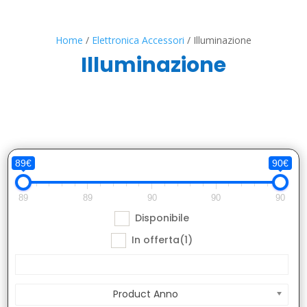
Home
/
Elettronica Accessori
/ Illuminazione
Illuminazione
89€
90€
89
89
90
90
90
Disponibile
In offerta
(1)
Product Anno