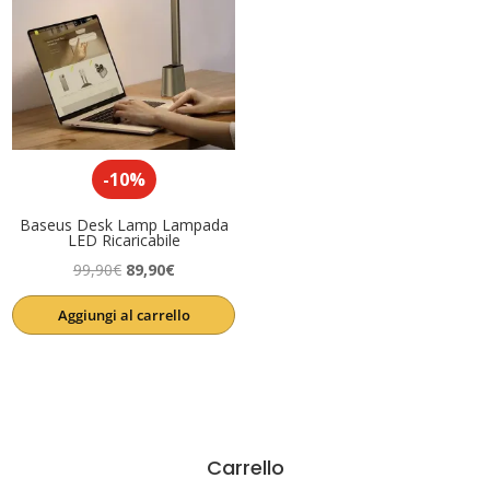
Product Anno
Product Artista
Product Etichetta
-10%
Baseus Desk Lamp Lampada
LED Ricaricabile
Il
Il
99,90
€
89,90
€
prezzo
prezzo
Aggiungi al carrello
originale
attuale
era:
è:
99,90€.
89,90€.
Carrello