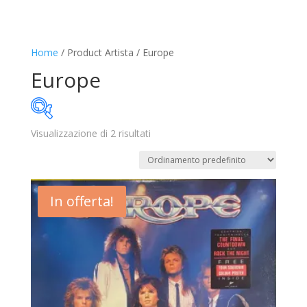
Home
/ Product Artista / Europe
Europe
Visualizzazione di 2 risultati
22€
27€
22
23
25
26
27
In offerta!
Disponibile
In offerta
(2)
Categorie prodotto
Trovaprezzi
(0)