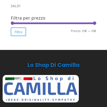
SALDI
Filtra per prezzo
Prezzo
Prezzo
Prezzo:
20€
—
30€
Filtra
Min
Max
Lo Shop Di Camilla