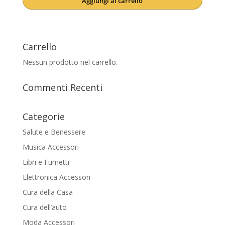
Aggiungi al carrello
originale
attuale
era:
è:
25,00€.
22,90€.
Carrello
Nessun prodotto nel carrello.
Commenti Recenti
Categorie
Salute e Benessere
Musica Accessori
Libri e Fumetti
Elettronica Accessori
Cura della Casa
Cura dell’auto
Moda Accessori