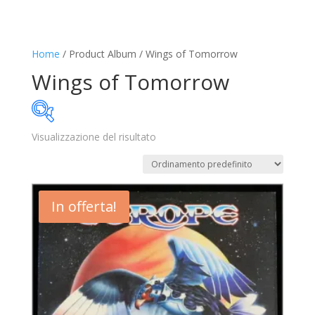
Home
/ Product Album / Wings of Tomorrow
Wings of Tomorrow
Visualizzazione del risultato
22€
23€
22
22
23
23
23
In offerta!
Disponibile
In offerta
(1)
Categorie prodotto
Trovaprezzi
(0)