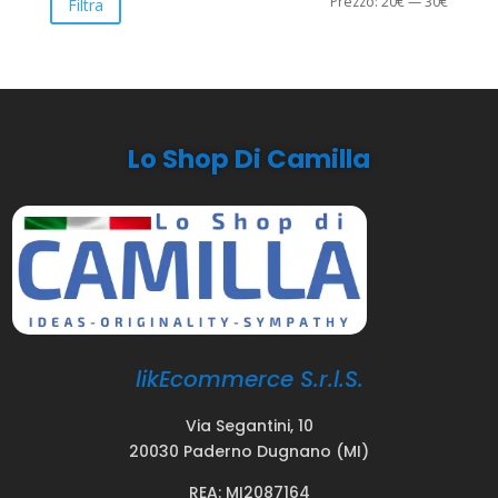
Prezzo
Prezzo
Prezzo:
20€
—
30€
Filtra
Min
Max
Lo Shop Di Camilla
likEcommerce S.r.l.S.
Via Segantini, 10
20030 Paderno Dugnano (MI)
REA: MI2087164