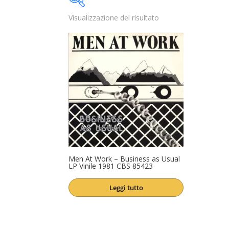
Visualizzazione del risultato
Disponibile
I
Categorie prodotto
Prod
Trovaprezzi
(0)
Cura dell'auto
(0)
Cura della Casa
(0)
Elettronica Accessori
(0)
Libri e Fumetti
(0)
Men At Work – Business as Usual
LP Vinile 1981 CBS 85423
Moda Accessori
(0)
Product Etichetta
Musica Accessori
(1)
Leggi tutto
SALDI
(0)
Salute e Benessere
(0)