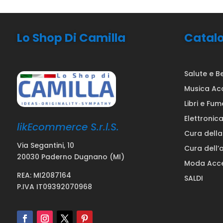
Lo Shop Di Camilla
Catal
Salute e B
Musica Ac
Libri e Fum
Elettronic
likEcommerce S.r.l.S.
Cura dell
Via Segantini, 10
Cura dell’
20030 Paderno Dugnano (MI)
Moda Acce
REA: MI2087164
SALDI
P.IVA IT09392070968